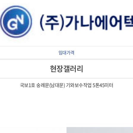
임대가격
현장갤러리
국보1호 숭례문(남대문) 기와보수작업 5톤45미터
본문