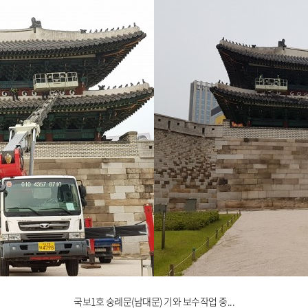
국보1호 숭례문(남대문) 기와 보수작업 중...