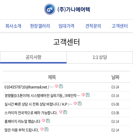
회사소개
현장갤러리
임대가격
견적문의
고객센터
고객센터
공지사항
1:1 상담
제목
날짜
01043578710@hanmail.net / …
03-24
경량물(0.5톤이하) 시스템에어컨 실외기등, 크레인작…
03-14
실시간 빠른 상담 시 전화 상담 바랍니다 / H.P :…
03-08
스카이차 전국적으로 배차 가능합니다.
03-08
홈페이지 리뉴얼 했습니다
02-14
많은 이용 부탁 드립니다.
02-14